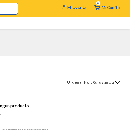
0
Relevancia
ingún producto
?
los términos ingresados