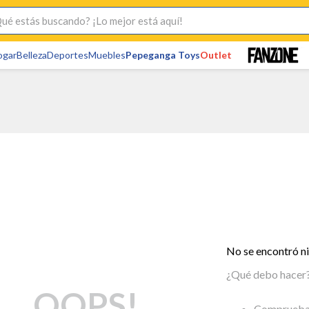
s buscando? ¡Lo mejor está aquí!
ogar
Belleza
Deportes
Muebles
Pepeganga Toys
Outlet
No se encontró n
¿Qué debo hacer
OOPS!
Comprueba 