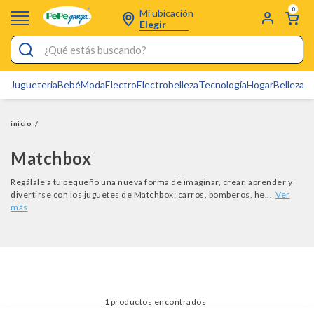
0
Mi ubicación
Elegir
¿Qué estás buscando?
Jugueteria
Bebé
Moda
Electro
Electrobelleza
Tecnología
Hogar
Belleza
D
Electrobelleza
Pijamas
inicio
/
Electro
Matchbox
Figuras Toy Story
Regálale a tu pequeño una nueva forma de imaginar, crear, aprender y
divertirse con los juguetes de Matchbox: carros, bomberos, he...
Carters
Silla Mecedora Bebé
Bebes
Cartas Pokemon
Cuna Colecho
1