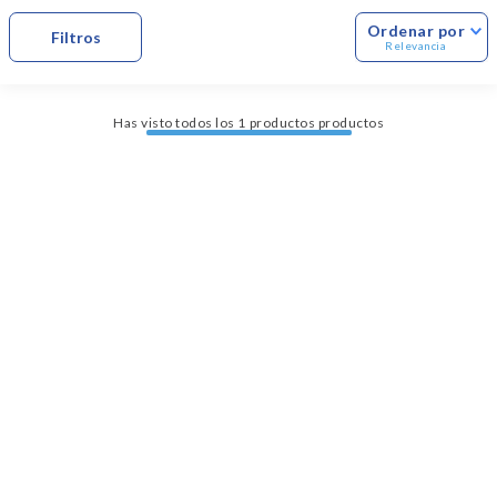
Dinosaurio Juguete
Ordenar por
Relevancia
Has visto todos los
1
productos