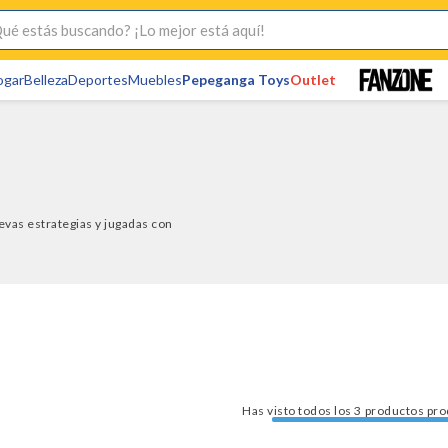
s buscando? ¡Lo mejor está aquí!
ogar
Belleza
Deportes
Muebles
Pepeganga Toys
Outlet
evas estrategias y jugadas con
Has visto todos los
3
pro