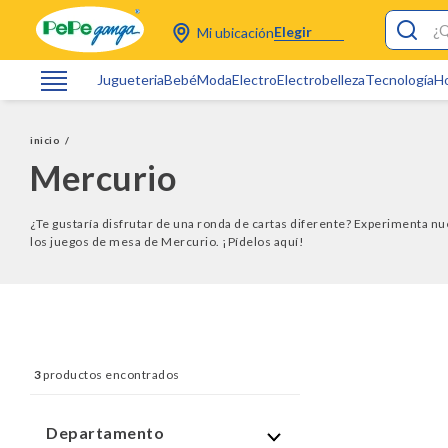
¿Qué está
Elegir
Mi ubicación
Jugueteria
Bebé
Moda
Electro
Electrobelleza
Tecnología
H
trobelleza
amas
inicio
/
Mercurio
tro
ras Toy Story
¿Te gustaría disfrutar de una ronda de cartas diferente? Experimenta nu
ers
los juegos de mesa de Mercurio. ¡Pídelos aquí!
a Mecedora Bebé
es
a Colecho
3
tas Pokemon
saurio Juguete
Departamento