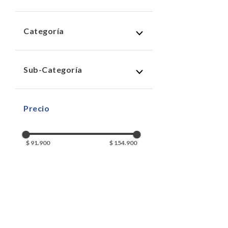
jugueteria
(
3
)
Categoría
juegos de mesa
(
3
)
Sub-Categoría
juegos de familia
(
3
)
$ 91.900
$ 154.900