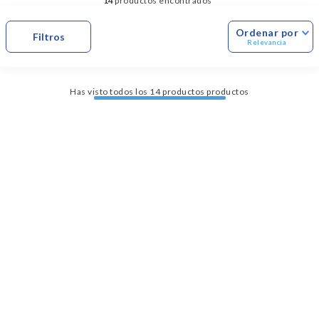
14
Dinosaurio Juguete
Ordenar por
Relevancia
Has visto todos los
14
productos