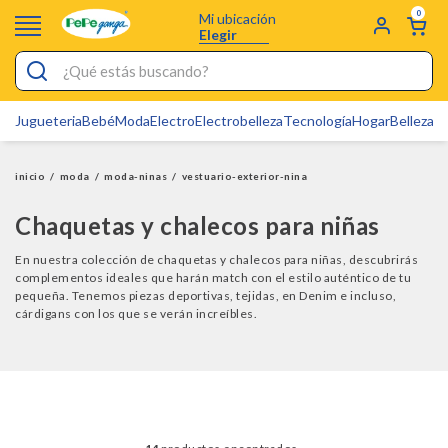
0
Mi ubicación
Elegir
¿Qué estás buscando?
Jugueteria
Bebé
Moda
Electro
Electrobelleza
Tecnología
Hogar
Belleza
D
Electrobelleza
Pijamas
inicio
/
moda
/
moda-ninas
/
vestuario-exterior-nina
Electro
Chaquetas y chalecos para niñas
Figuras Toy Story
En nuestra colección de chaquetas y chalecos para niñas, descubrirás
complementos ideales que harán match con el estilo auténtico de tu
Carters
pequeña. Tenemos piezas deportivas, tejidas, en Denim e incluso,
cárdigans con los que se verán increíbles.
Silla Mecedora Bebé
Bebes
Cuna Colecho
Cartas Pokemon