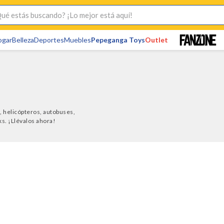
s buscando? ¡Lo mejor está aquí!
ogar
Belleza
Deportes
Muebles
Pepeganga Toys
Outlet
 helicópteros, autobuses,
s. ¡Llévalos ahora!