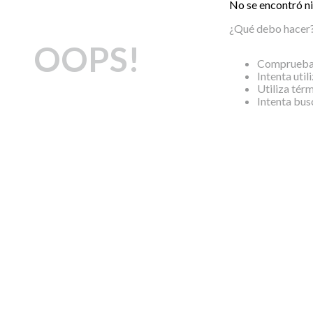
No se encontró n
¿Qué debo hacer
OOPS!
Comprueba 
Intenta util
Utiliza tér
Intenta bus