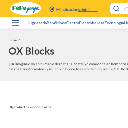
¿Qué está
Elegir
Mi ubicación
Jugueteria
Bebé
Moda
Electro
Electrobelleza
Tecnología
H
trobelleza
amas
inicio
/
OX Blocks
tro
ras Toy Story
¡Tu imaginación es tu mano derecha! Construye camiones de bomberos,
ers
carros transformables y mucho más con los sets de bloques de OX Block
a Mecedora Bebé
es
a Colecho
0
tas Pokemon
saurio Juguete