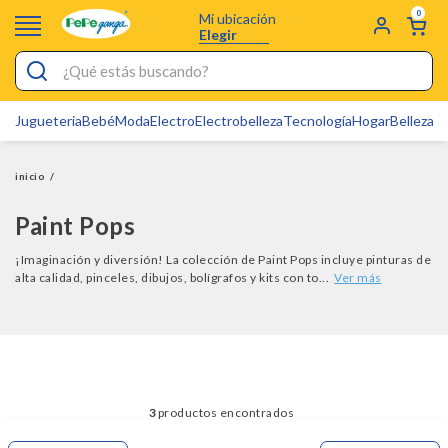
0
Mi ubicación
Elegir
¿Qué estás buscando?
Jugueteria
Bebé
Moda
Electro
Electrobelleza
Tecnología
Hogar
Belleza
D
Electrobelleza
Pijamas
inicio
/
Electro
Paint Pops
Figuras Toy Story
¡Imaginación y diversión! La colección de Paint Pops incluye pinturas de
alta calidad, pinceles, dibujos, bolígrafos y kits con to...
Carters
Silla Mecedora Bebé
Bebes
Cuna Colecho
3
Cartas Pokemon