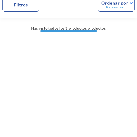
Dinosaurio Juguete
Ordenar por
Relevancia
Has visto todos los
3
productos