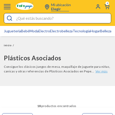
0
Mi ubicación
Elegir
¿Qué estás buscando?
Jugueteria
Bebé
Moda
Electro
Electrobelleza
Tecnología
Hogar
Belleza
D
Electrobelleza
Pijamas
inicio
/
Electro
Plásticos Asociados
Figuras Toy Story
Consigue los clásicos juegos de mesa, maquillaje de juguete para niñas,
canicas y otras referencias de Plásticos Asociados en Pepe...
Carters
Silla Mecedora Bebé
Bebes
Cartas Pokemon
18
Cuna Colecho