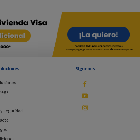
oluciones
Siguenos
luciones
fb
rega
You Tube
instagram
y seguridad
racto
agos
diciones