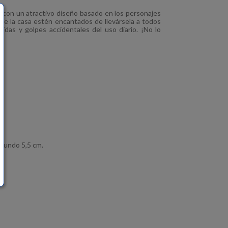
 con un atractivo diseño basado en los personajes
 de la casa estén encantados de llevársela a todos
caídas y golpes accidentales del uso diario. ¡No lo
ofundo 5,5 cm.