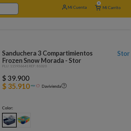
0
Sanduchera 3 Compartimientos
Stor
Frozen Snow Morada - Stor
PLU:
115936641
REF:
81020
$
39
.
900
$ 35.910
Davivienda
Color: