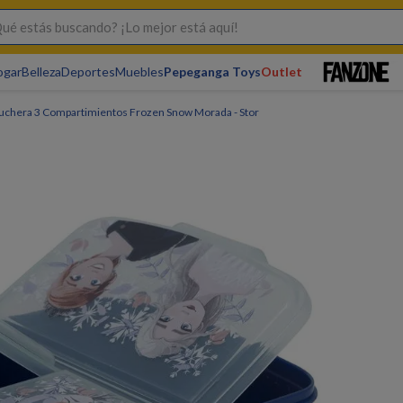
s buscando? ¡Lo mejor está aquí!
ogar
Belleza
Deportes
Muebles
Pepeganga Toys
Outlet
uchera 3 Compartimientos Frozen Snow Morada - Stor