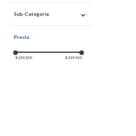
juegos de mesa
(
1
)
Sub-Categoría
juegos de familia
(
1
)
$ 239.920
$ 239.920