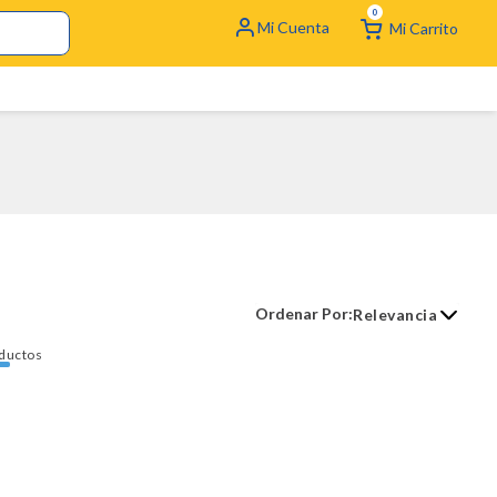
0
Relevancia
ductos