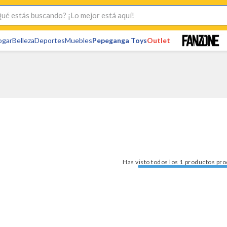
s buscando? ¡Lo mejor está aquí!
ogar
Belleza
Deportes
Muebles
Pepeganga Toys
Outlet
Has visto todos los
1
pro